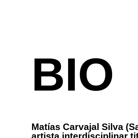
BIO
Matías Carvajal Silva (S
artista interdisciplinar t