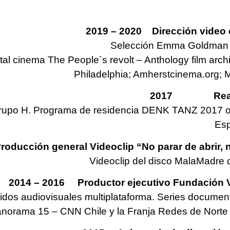
2019 – 2020
Dirección
video
Selección Emma Goldman A
l cinema The People´s revolt – Anthology film arch
Philadelphia; Amherstcinema.org;
2017 Realizac
rupo H. Programa de residencia DENK TANZ 2017 org
Esp
cción general Videoclip “No parar de abrir, n
Videoclip del disco MalaMadre 
2014 – 2016 Productor ejecutivo Fundación V
nidos audiovisuales multiplataforma. Series documen
anorama 15 – CNN Chile y la Franja Redes de Norte 